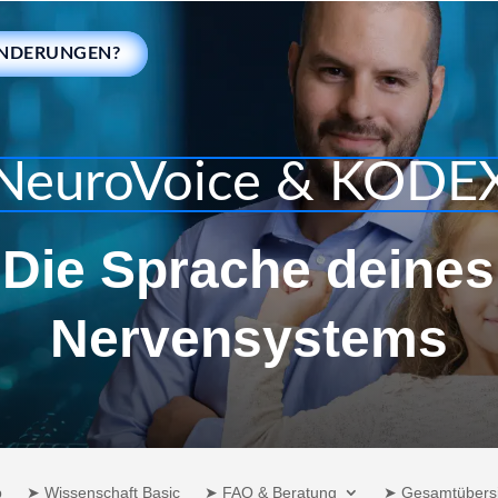
ÄNDERUNGEN?
NeuroVoice & KODE
Die Sprache deines
Nervensystems
p
➤ Wissenschaft Basic
➤ FAQ & Beratung
➤ Gesamtübersi