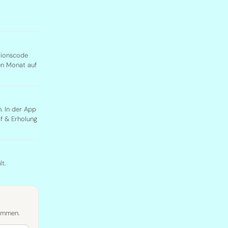
ationscode
en Monat auf
. In der App
f & Erholung
t.
kommen.