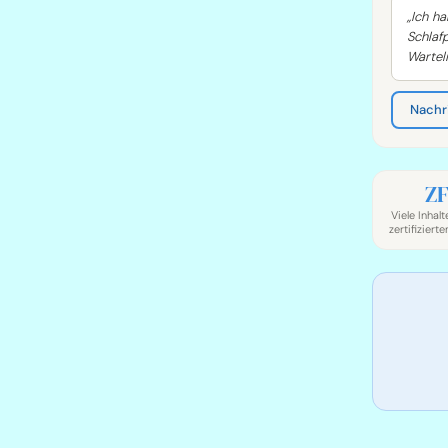
„Ich h
Schlaf
Warteli
Nachr
Z
Viele Inhal
zertifizier