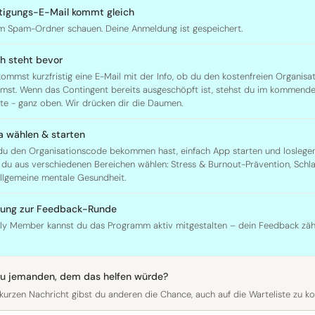
tigungs-E-Mail kommt gleich
m Spam-Ordner schauen. Deine Anmeldung ist gespeichert.
h steht bevor
ommst kurzfristig eine E-Mail mit der Info, ob du den kostenfreien Organis
st. Wenn das Contingent bereits ausgeschöpft ist, stehst du im kommend
ste - ganz oben. Wir drücken dir die Daumen.
 wählen & starten
u den Organisationscode bekommen hast, einfach App starten und loslegen
 du aus verschiedenen Bereichen wählen: Stress & Burnout-Prävention, Schla
llgemeine mentale Gesundheit.
dung zur Feedback-Runde
rly Member kannst du das Programm aktiv mitgestalten – dein Feedback zähl
du jemanden, dem das helfen würde?
 kurzen Nachricht gibst du anderen die Chance, auch auf die Warteliste zu 