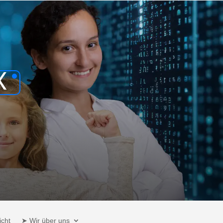
X
cht
➤ Wir über uns