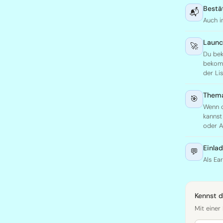
Bestä
📬
Auch i
Launc
🚀
Du bek
bekomm
der Li
Thema
🎯
Wenn d
kannst
oder A
Einla
💬
Als Ea
Kennst 
Mit einer