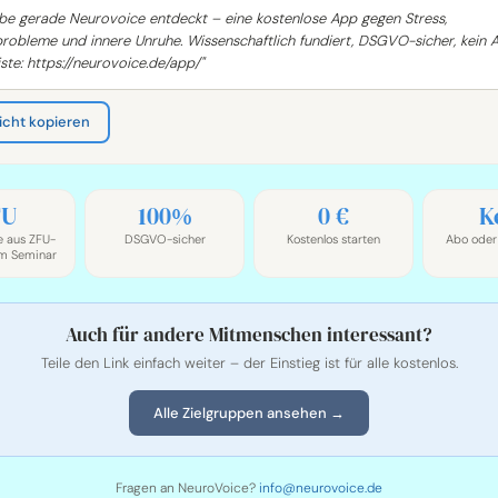
abe gerade Neurovoice entdeckt – eine kostenlose App gegen Stress,
probleme und innere Unruhe. Wissenschaftlich fundiert, DSGVO-sicher, kein 
ste: https://neurovoice.de/app/"
icht kopieren
FU
100%
0 €
K
te aus ZFU-
DSGVO-sicher
Kostenlos starten
Abo oder
tem Seminar
Auch für andere Mitmenschen interessant?
Teile den Link einfach weiter – der Einstieg ist für alle kostenlos.
Alle Zielgruppen ansehen →
Fragen an NeuroVoice?
info@neurovoice.de