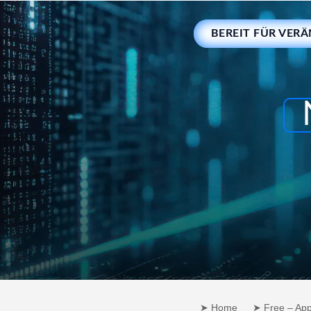
BEREIT FÜR VER
➤ Home
➤ Free – Ap